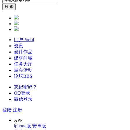
搜 索
门户
Portal
资讯
设计作品
建材商城
任务大厅
展会活动
论坛
BBS
忘记密码？
QQ登录
微信登录
登陆
注册
APP
iphone版
安卓版