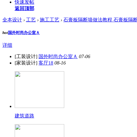
快速发帖
返回顶部
全本设计
›
工艺
›
施工工艺
›
石膏板隔断墙做法教程 石膏板隔断墙
hot
国外时尚办公室Ａ
详细
[工装设计]
国外时尚办公室Ａ
07-06
[家装设计]
客厅18
08-16
建筑道路